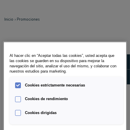
Inicio
Promociones
PROMOCIONES BONOS
FINANCIEROS JUNIO
Al hacer clic en “Aceptar todas las cookies”, usted acepta que
Show m
las cookies se guarden en su dispositivo para mejorar la
2026
navegación del sitio, analizar el uso del mismo, y colaborar con
nuestros estudios para marketing.
Show 
*Porsche Movilidad informa que los descuentos aquí
Cookies estrictamente necesarias
mencionados son de carácter informativo y pueden
estar sujetos a modificaciones en cualquier momento.
Cookies de rendimiento
No garantizamos su vigencia durante todo el mes, ya
que estos beneficios son definidos directamente por
Cookies dirigidas
cada marca. Asimismo, si bien Porsche Movilidad
puede sugerir ciertos bonos, la aplicación de estos