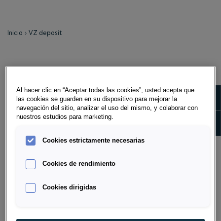
Inicio
VZ deposit
VZ DEPOSIT
Al hacer clic en “Aceptar todas las cookies”, usted acepta que
The prematurely repayable deposit (VZ deposit) is
Show m
las cookies se guarden en su dispositivo para mejorar la
divided by the months of the agreed term. Each
navegación del sitio, analizar el uso del mismo, y colaborar con
month, a portion of the VZ deposit is used to reduce
nuestros estudios para marketing.
Show 
the monthly payments. At the end of the term, the VZ
deposit is used up. You can contribute up to 50% of
Cookies estrictamente necesarias
the net base price as VZ deposit.
Cookies de rendimiento
Cookies dirigidas