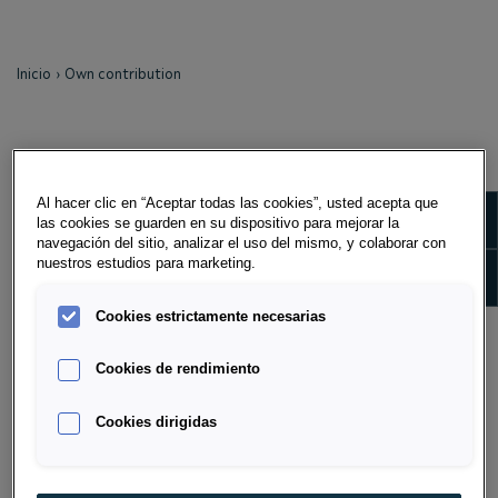
Inicio
Own contribution
OWN CONTRIBUTION
Al hacer clic en “Aceptar todas las cookies”, usted acepta que
Own contribution refers to existing funds that you
Show m
las cookies se guarden en su dispositivo para mejorar la
wish to contribute to the contract in order to reduce
navegación del sitio, analizar el uso del mismo, y colaborar con
your financing costs. The own contribution can be
nuestros estudios para marketing.
Show 
used as a VZ deposit, deposit or down payment, as
desired.
Cookies estrictamente necesarias
Cookies de rendimiento
Cookies dirigidas