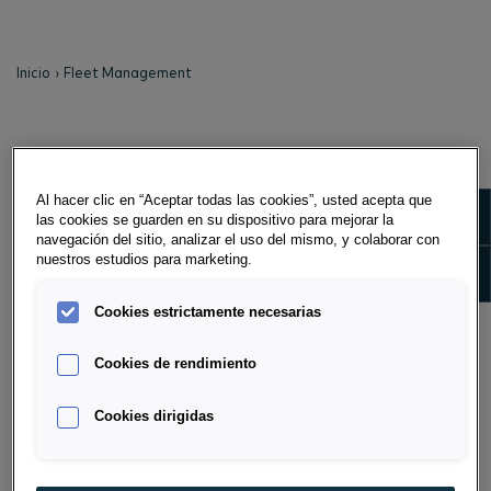
Inicio
Fleet Management
FLEET MANAGEMENT
Al hacer clic en “Aceptar todas las cookies”, usted acepta que
As the market leader, we offer you management
Show m
las cookies se guarden en su dispositivo para mejorar la
systems that ensure effective consulting and efficient
navegación del sitio, analizar el uso del mismo, y colaborar con
fleet management with personal support. You can
nuestros estudios para marketing.
Show 
outsource fleet management in part or in full to us. A
clear brand and model policy ensures cost advantages
Cookies estrictamente necesarias
in acquisition and maintenance.
Cookies de rendimiento
Cookies dirigidas