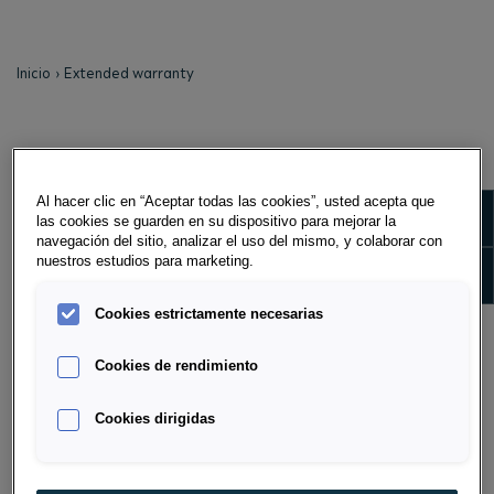
Inicio
Extended warranty
EXTENDED WARRANTY
Al hacer clic en “Aceptar todas las cookies”, usted acepta que
With the warranty extension, you extend the
Show m
las cookies se guarden en su dispositivo para mejorar la
warranty services for your vehicle beyond the
navegación del sitio, analizar el uso del mismo, y colaborar con
manufacturer's warranty. Optionally for specific
nuestros estudios para marketing.
Show 
assemblies or to the extent of the manufacturer's
warranty.
Cookies estrictamente necesarias
Cookies de rendimiento
Cookies dirigidas