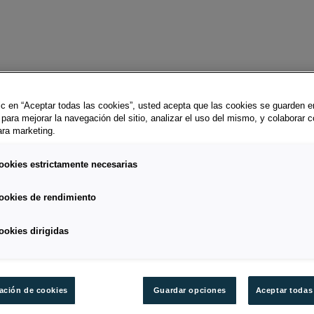
lic en “Aceptar todas las cookies”, usted acepta que las cookies se guarden e
 para mejorar la navegación del sitio, analizar el uso del mismo, y colaborar 
ara marketing.
e liability insurance will pay in the event of a claim.
ookies estrictamente necesarias
ookies de rendimiento
ookies dirigidas
ación de cookies
Guardar opciones
Aceptar todas