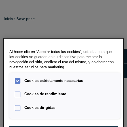
Inicio
Base price
BASE PRICE
Al hacer clic en “Aceptar todas las cookies”, usted acepta que
The base price is the vehicle list price minus the
Show m
las cookies se guarden en su dispositivo para mejorar la
agreed vehicle discount.
navegación del sitio, analizar el uso del mismo, y colaborar con
nuestros estudios para marketing.
Show 
Cookies estrictamente necesarias
Cookies de rendimiento
Cookies dirigidas